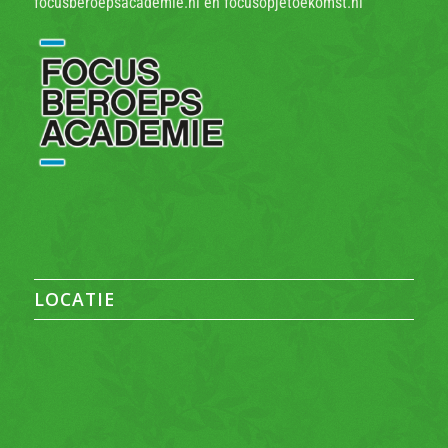
focusberoepsacademie.nl en focusopjetoekomst.nl
LOCATIE