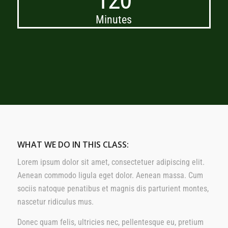
Minutes
WHAT WE DO IN THIS CLASS
:
Lorem ipsum dolor sit amet, consectetuer adipiscing elit.
Aenean commodo ligula eget dolor. Aenean massa. Cum
sociis natoque penatibus et magnis dis parturient montes,
nascetur ridiculus mus.
Donec quam felis, ultricies nec, pellentesque eu, pretium