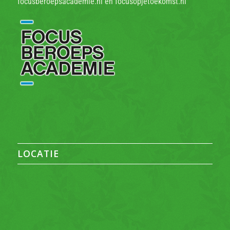
focusberoepsacademie.nl en focusopjetoekomst.nl
LOCATIE